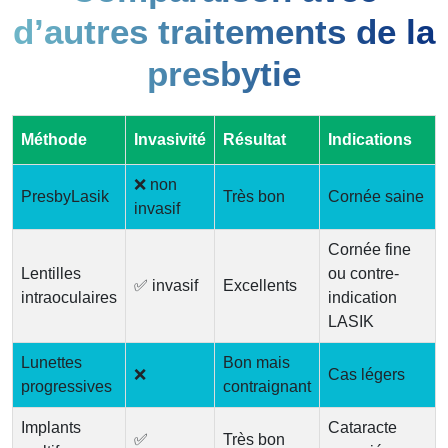
d’autres traitements de la
presbytie
Méthode
Invasivité
Résultat
Indications
❌ non
PresbyLasik
Très bon
Cornée saine
invasif
Cornée fine
Lentilles
ou contre-
✅ invasif
Excellents
intraoculaires
indication
LASIK
Lunettes
Bon mais
❌
Cas légers
progressives
contraignant
Implants
Cataracte
✅
Très bon