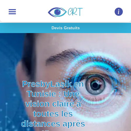
Devis Gratuits
PresbyLasik en
Tunisie : Une
vision claire à
toutes les
distances après